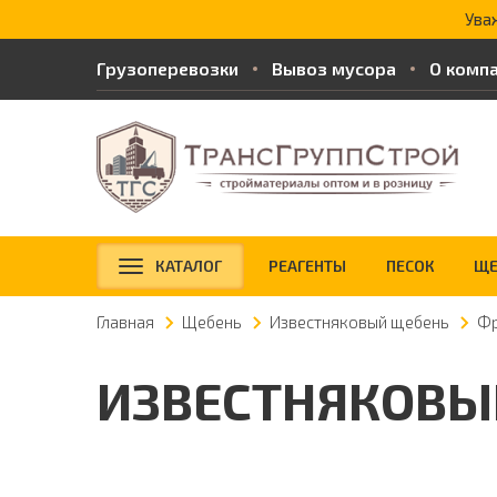
Ува
Грузоперевозки
Вывоз мусора
О комп
КАТАЛОГ
РЕАГЕНТЫ
ПЕСОК
ЩЕ
Главная
Щебень
Известняковый щебень
Фр
ИЗВЕСТНЯКОВЫ
Доставка от 3 м
3