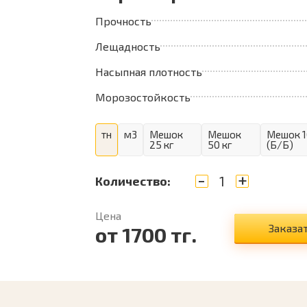
Прочность
Лещадность
Насыпная плотность
Морозостойкость
тн
м3
Мешок
Мешок
Мешок 1
25 кг
50 кг
(Б/Б)
-
+
Количество:
Цена
Заказа
от
1700
тг.