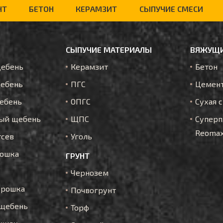
НТ
БЕТОН
КЕРАМЗИТ
СЫПУЧИЕ СМЕСИ
СЫПУЧИЕ МАТЕРИАЛЫ
ВЯЖУЩИ
щебень
Керамзит
Бетон
ебень
ПГС
Цемен
ебень
ОПГС
Сухая 
ый щебень
ЩПС
Суперп
Reoma
тсев
Уголь
рошка
ГРУНТ
Чернозем
крошка
Почвогрунт
щебень
Торф