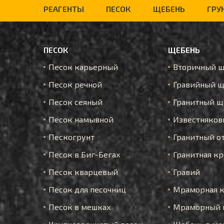
РЕАГЕНТЫ
ПЕСОК
ЩЕБЕНЬ
ГРУ
ПЕСОК
ЩЕБЕНЬ
Песок карьерный
Вторичный 
Песок речной
Гравийный щ
Песок сеяный
Гранитный щ
Песок намывной
Известняков
Пескогрунт
Гранитный о
Песок в Биг-Бегах
Гранитная к
Песок кварцевый
Гравий
Песок для песочниц
Мраморная 
Песок в мешках
Мраморный 