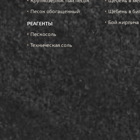
Крупнозернистый песок
Щебень в ме
Песок обогащенный
Щебень в би
Бой кирпича
РЕАГЕНТЫ
Пескосоль
Техническая соль