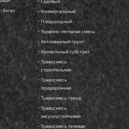
шках
Садовый
г-бэгах
Универсальный
Плодородный
Торфяно-песчаная смесь
Котлованный грунт
Кровельный субстрат
Травосмесь
строительная
Травосмесь
придорожная
Травосмесь город
Травосмесь
засухоустойчивая
Травосмесь теневая