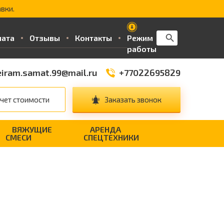
вки.
Search Button
Search
лата
Отзывы
Контакты
Режим
for:
работы
iram.samat.99@mail.ru
+77022695829
чет стоимости
Заказать звонок
ВЯЖУЩИЕ
АРЕНДА
СМЕСИ
СПЕЦТЕХНИКИ