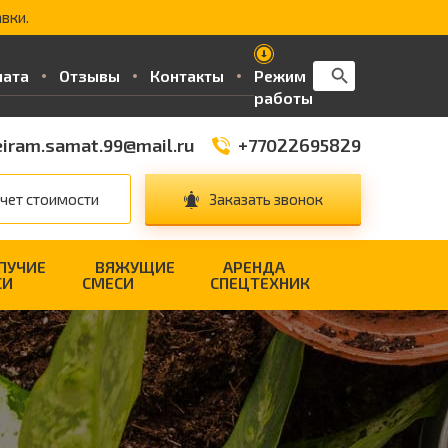
вки.
Search Button
Search
лата
Отзывы
Контакты
Режим
for:
работы
iram.samat.99@mail.ru
+77022695829
чет стоимости
Заказать звонок
ПУЧИЕ
ВЯЖУЩИЕ
АРЕНДА
СИ
СМЕСИ
СПЕЦТЕХНИК