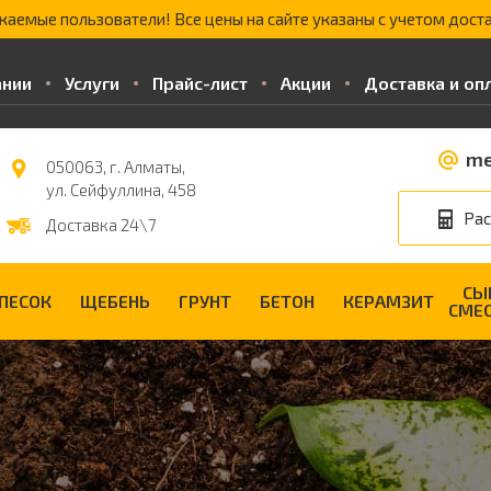
жаемые пользователи! Все цены на сайте указаны с учетом доста
ании
Услуги
Прайс-лист
Акции
Доставка и оп
me
050063, г. Алматы,
ул. Сейфуллина, 458
Рас
Доставка 24\7
СЫ
ПЕСОК
ЩЕБЕНЬ
ГРУНТ
БЕТОН
КЕРАМЗИТ
СМЕ