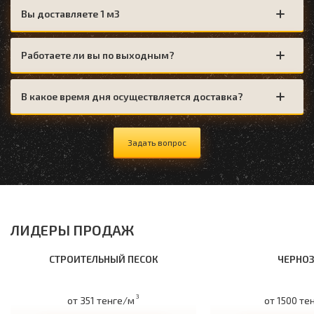
Вы доставляете 1 м3
Работаете ли вы по выходным?
В какое время дня осуществляется доставка?
Задать вопрос
ЛИДЕРЫ ПРОДАЖ
СТРОИТЕЛЬНЫЙ ПЕСОК
ЧЕРНО
3
от 351 тенге/м
от 1500 те