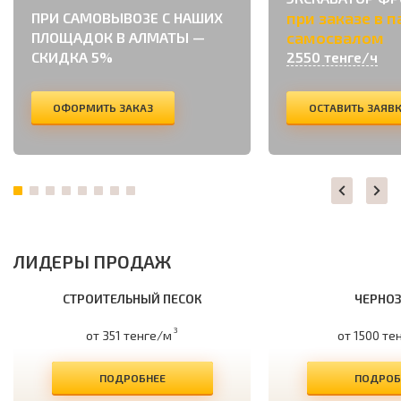
при заказе в п
ПРИ САМОВЫВОЗЕ С НАШИХ
самосвалом
ПЛОЩАДОК В АЛМАТЫ —
СКИДКА 5%
2550 тенге/ч
ОФОРМИТЬ ЗАКАЗ
ОСТАВИТЬ ЗАЯВ
ЛИДЕРЫ ПРОДАЖ
СТРОИТЕЛЬНЫЙ ПЕСОК
ЧЕРНО
3
от 351 тенге/м
от 1500 те
ПОДРОБНЕЕ
ПОДРОБ