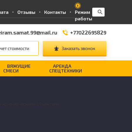
Search Button
Search
лата
Отзывы
Контакты
Режим
for:
работы
iram.samat.99@mail.ru
+77022695829
чет стоимости
Заказать звонок
ВЯЖУЩИЕ
АРЕНДА
СМЕСИ
СПЕЦТЕХНИКИ
 и коммерческими объектами.