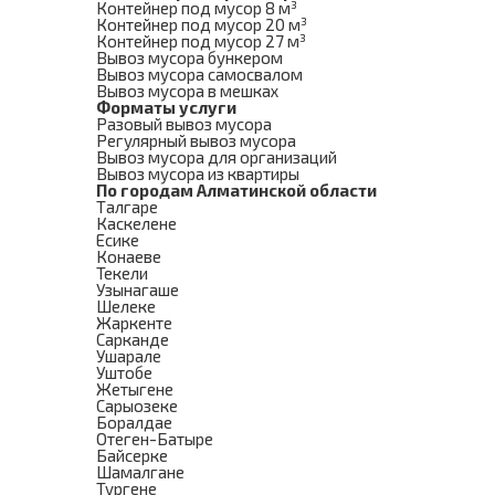
Контейнер под мусор 8 м³
Контейнер под мусор 20 м³
Контейнер под мусор 27 м³
Вывоз мусора бункером
Вывоз мусора самосвалом
Вывоз мусора в мешках
Форматы услуги
Разовый вывоз мусора
Регулярный вывоз мусора
Вывоз мусора для организаций
Вывоз мусора из квартиры
По городам Алматинской области
Талгаре
Каскелене
Есике
Конаеве
Текели
Узынагаше
Шелеке
Жаркенте
Сарканде
Ушарале
Уштобе
Жетыгене
Сарыозеке
Боралдае
Отеген-Батыре
Байсерке
Шамалгане
Тургене