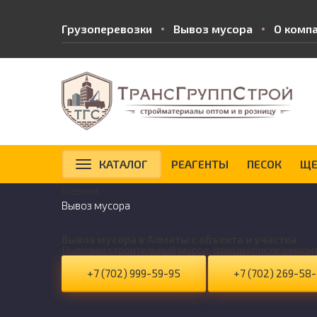
Грузоперевозки
Вывоз мусора
О комп
КАТАЛОГ
РЕАГЕНТЫ
ПЕСОК
ЩЕ
Главная
Вывоз мусора
Вывоз мусора в Алматы с объекта и участка
Вывозим строительный мусор, отходы после ремонт
+7 (702) 999-59-95
+7 (702) 269-58