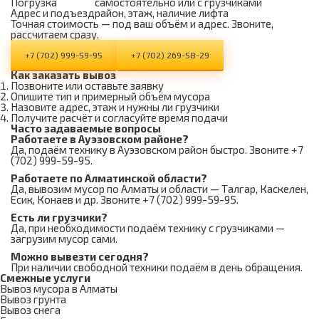
Погрузка
самостоятельно или с грузчиками
Адрес и подъезд
район, этаж, наличие лифта
Точная стоимость — под ваш объём и адрес. Звоните,
рассчитаем сразу.
+7 (702) 999-59-95
+7 (702) 269-58-29
Как заказать вывоз
Позвоните или оставьте заявку
Опишите тип и примерный объём мусора
Назовите адрес, этаж и нужны ли грузчики
Получите расчёт и согласуйте время подачи
Часто задаваемые вопросы
Работаете в Ауэзовском районе?
Да, подаём технику в Ауэзовском район быстро. Звоните +7
(702) 999-59-95.
Работаете по Алматинской области?
Да, вывозим мусор по Алматы и области — Талгар, Каскелен,
Есик, Конаев и др. Звоните +7 (702) 999-59-95.
Есть ли грузчики?
Да, при необходимости подаём технику с грузчиками —
загрузим мусор сами.
Можно вывезти сегодня?
При наличии свободной техники подаём в день обращения.
Смежные услуги
Вывоз мусора в Алматы
Вывоз грунта
Вывоз снега