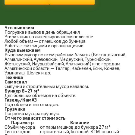
Что вывозим
Погрузка и вывоз в день обращения
Утилизация на лицензированном полигоне
Любой объём — от мешков до бункера
Работа с физлицами и организациями
Куда выезжаем
Вывозим мусор по всем районам Алматы (Бостандыкский,
Алмалинский, Ауэзовский, Медеуский, Турксибский,
Жетысуский, Наурызбайский, Алатауский) и по городам
Алматинской области — Талгар, Каскелен, Есик, Конаев,
Узынагаш, Шелек и др.
Техника
Самосвал
Сыпучий и строительный мусор навалом.
Бункер 8–27 м³
Для больших объёмов на объекте.
Газель/КамАЗ
Под объём и тип отходов.
Грузчики
Погрузка мусора вручную.
От чего зависит стоимость
Параметр
Влияние
Объём мусора
от пары мешков до бункера 27 м³
Тип отходов
строительный, бытовой, КГМ, опасный