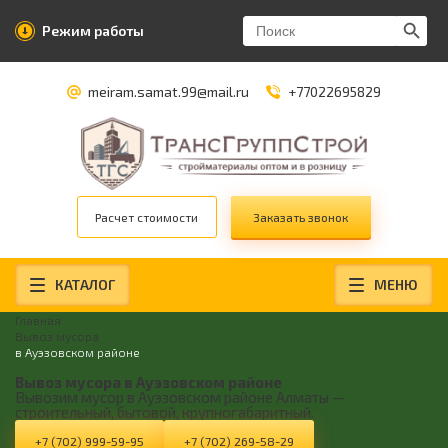
Search Butt
Search
Режим работы
for:
meiram.samat.99@mail.ru
+77022695829
Расчет стоимости
Заказать звонок
КАТАЛОГ
МЕНЮ
Главная
Вывоз мусора
в Ауэзовском районе
Вывоз мусора в Ауэзовском районе
Вывозим мусор в Ауэзовском районе Алматы —
строительный, бытовой, крупногабаритный.
+7 (702) 999-59-95
+7 (702) 269-58-29