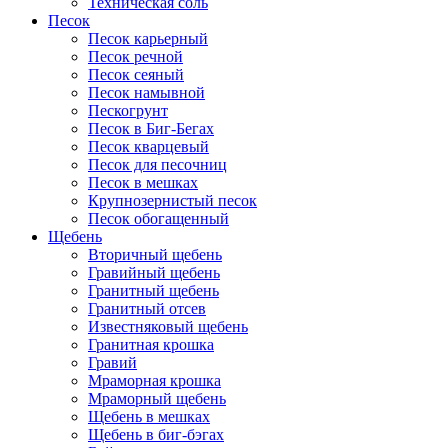
Техническая соль
Песок
Песок карьерный
Песок речной
Песок сеяный
Песок намывной
Пескогрунт
Песок в Биг-Бегах
Песок кварцевый
Песок для песочниц
Песок в мешках
Крупнозернистый песок
Песок обогащенный
Щебень
Вторичный щебень
Гравийный щебень
Гранитный щебень
Гранитный отсев
Известняковый щебень
Гранитная крошка
Гравий
Мраморная крошка
Мраморный щебень
Щебень в мешках
Щебень в биг-бэгах