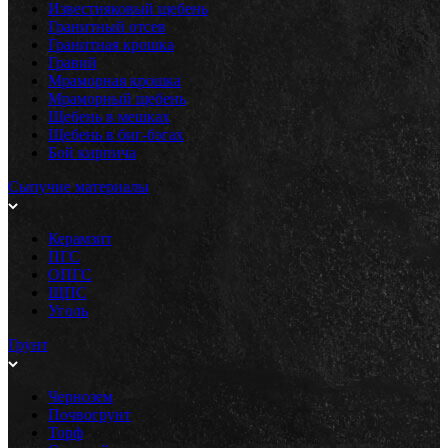
Известняковый щебень
Гранитный отсев
Гранитная крошка
Гравий
Мраморная крошка
Мраморный щебень
Щебень в мешках
Щебень в биг-бэгах
Бой кирпича
Сыпучие материалы
Керамзит
ПГС
ОПГС
ЩПС
Уголь
Грунт
Чернозем
Почвогрунт
Торф