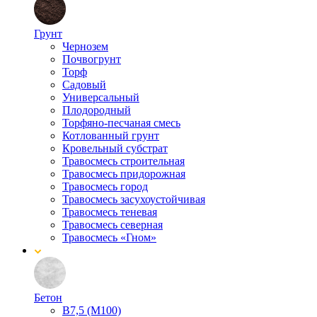
Грунт
Чернозем
Почвогрунт
Торф
Садовый
Универсальный
Плодородный
Торфяно-песчаная смесь
Котлованный грунт
Кровельный субстрат
Травосмесь строительная
Травосмесь придорожная
Травосмесь город
Травосмесь засухоустойчивая
Травосмесь теневая
Травосмесь северная
Травосмесь «Гном»
Бетон
В7,5 (М100)