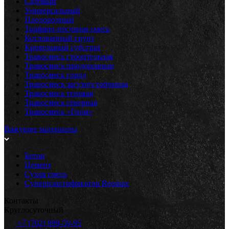
Садовый
Универсальный
Плодородный
Торфяно-песчаная смесь
Котлованный грунт
Кровельный субстрат
Травосмесь строительная
Травосмесь придорожная
Травосмесь город
Травосмесь засухоустойчивая
Травосмесь теневая
Травосмесь северная
Травосмесь «Гном»
Вяжущие материалы
Бетон
Цемент
Сухая смесь
Суперпластификатор Reomax
Контакты
Круглосуточный
+7 (702) 999-59-95