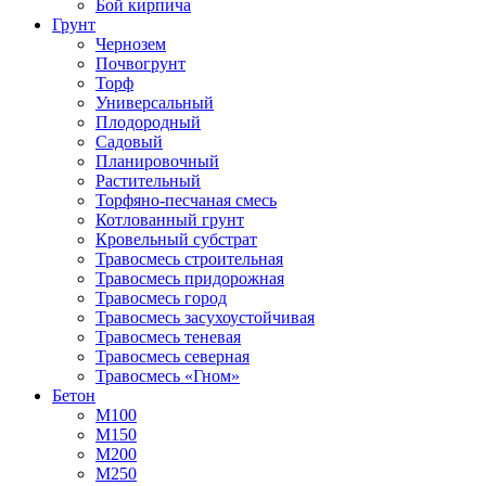
Бой кирпича
Грунт
Чернозем
Почвогрунт
Торф
Универсальный
Плодородный
Садовый
Планировочный
Растительный
Торфяно-песчаная смесь
Котлованный грунт
Кровельный субстрат
Травосмесь строительная
Травосмесь придорожная
Травосмесь город
Травосмесь засухоустойчивая
Травосмесь теневая
Травосмесь северная
Травосмесь «Гном»
Бетон
М100
М150
М200
М250