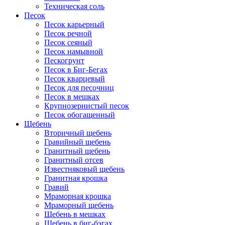
Техническая соль
Песок
Песок карьерный
Песок речной
Песок сеяный
Песок намывной
Пескогрунт
Песок в Биг-Бегах
Песок кварцевый
Песок для песочниц
Песок в мешках
Крупнозернистый песок
Песок обогащенный
Щебень
Вторичный щебень
Гравийный щебень
Гранитный щебень
Гранитный отсев
Известняковый щебень
Гранитная крошка
Гравий
Мраморная крошка
Мраморный щебень
Щебень в мешках
Щебень в биг-бэгах