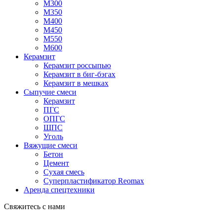
М300
М350
М400
М450
М550
М600
Керамзит
Керамзит россыпью
Керамзит в биг-бэгах
Керамзит в мешках
Сыпучие смеси
Керамзит
ПГС
ОПГС
ЩПС
Уголь
Вяжущие смеси
Бетон
Цемент
Сухая смесь
Суперпластификатор Reomax
Аренда спецтехники
Свяжитесь с нами