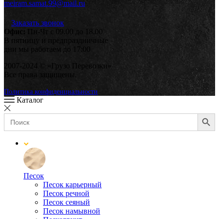
meiram.samat.99@mail.ru
Заказать звонок
Офис:
Пн-Чт с 09.00 до 18.00
В пятницу и предпраздничные
дни мы работаем до 17:00
2007-2024 © «Грузо Перевозки»
Все права защищены.
Политика конфиденциальности
Каталог
Search Button
Search
for:
Песок
Песок карьерный
Песок речной
Песок сеяный
Песок намывной