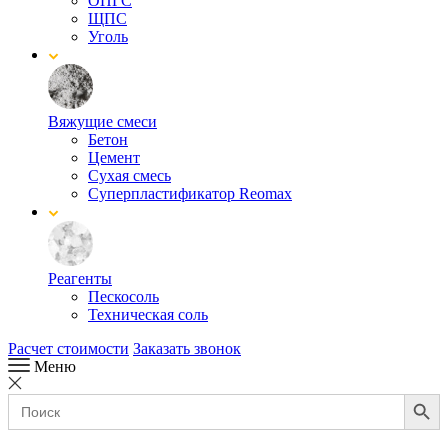
ОПГС
ЩПС
Уголь
Вяжущие смеси
Бетон
Цемент
Сухая смесь
Суперпластификатор Reomax
Реагенты
Пескосоль
Техническая соль
Расчет стоимости
Заказать звонок
Меню
Search Button
Search
for: