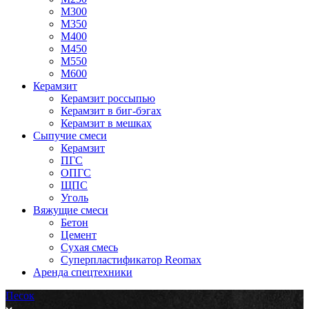
М300
М350
М400
М450
М550
М600
Керамзит
Керамзит россыпью
Керамзит в биг-бэгах
Керамзит в мешках
Сыпучие смеси
Керамзит
ПГС
ОПГС
ЩПС
Уголь
Вяжущие смеси
Бетон
Цемент
Сухая смесь
Суперпластификатор Reomax
Аренда спецтехники
Песок