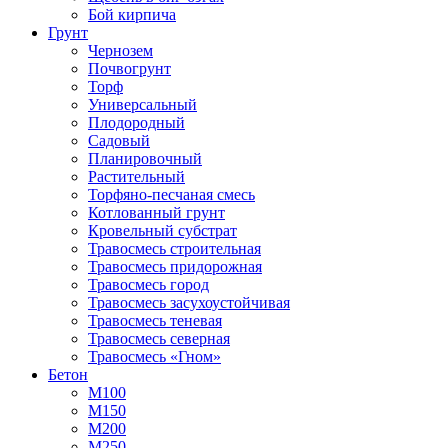
Бой кирпича
Грунт
Чернозем
Почвогрунт
Торф
Универсальный
Плодородный
Садовый
Планировочный
Растительный
Торфяно-песчаная смесь
Котлованный грунт
Кровельный субстрат
Травосмесь строительная
Травосмесь придорожная
Травосмесь город
Травосмесь засухоустойчивая
Травосмесь теневая
Травосмесь северная
Травосмесь «Гном»
Бетон
М100
М150
М200
М250