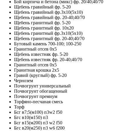
Бой кирпича и бетона (микс) фр. 20/40;40/70
Щебень гравийный фр. 5-20
Щебень гравийный фр.3х10(5х10)
Щебень гравийный фр. 20-40;40/70
Щебень гранитный фр. 5-20
Щебень гранитный фр. 10х20
Щебень гранитный фр.3х10(5х10)
Щебень гранитный фр. 20-40;40/70
Бутовый камень 700-100; 100-250
Гранитный отсев 0х5
Щебень известняк фр. 5-20
Щебень известняк фр. 20-40;40/70
Гранитный отсев 0х5
Гранитная крошка 2х5
Гравий (круглый) фр. 5-20
Чернозем
Почвогрунт универсальный
Почвогрунт обогащенный
Почвогрунт премиум
Торфяно-песчаная смесь
Торф
Бсг в7;5(м100) п3w2 f50
Бгс в10(м150) п3
Бсг в15(м200) п3 w2 f50
Бгс в20(м250) п3 w6 f200