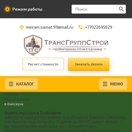
Search Butt
Search
Режим работы
for:
meiram.samat.99@mail.ru
+77022695829
Расчет стоимости
Заказать звонок
КАТАЛОГ
МЕНЮ
Главная
Вывоз мусора
в Байсерке
Вывоз мусора в Байсерке
Байсерке находится примерно в 20 км от Алматы. Самосвал
или бункер под погрузку подаём за 30–60 минут; вывоз —
на лицензированный полигон с документами.
Вывозим строительный и бытовой мусор в Байсерке и по