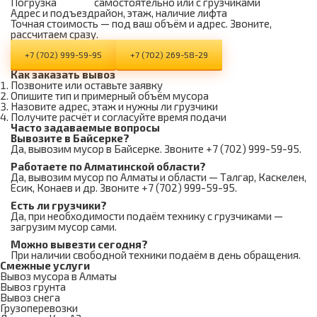
Погрузка
самостоятельно или с грузчиками
Адрес и подъезд
район, этаж, наличие лифта
Точная стоимость — под ваш объём и адрес. Звоните,
рассчитаем сразу.
+7 (702) 999-59-95
+7 (702) 269-58-29
Как заказать вывоз
Позвоните или оставьте заявку
Опишите тип и примерный объём мусора
Назовите адрес, этаж и нужны ли грузчики
Получите расчёт и согласуйте время подачи
Часто задаваемые вопросы
Вывозите в Байсерке?
Да, вывозим мусор в Байсерке. Звоните +7 (702) 999-59-95.
Работаете по Алматинской области?
Да, вывозим мусор по Алматы и области — Талгар, Каскелен,
Есик, Конаев и др. Звоните +7 (702) 999-59-95.
Есть ли грузчики?
Да, при необходимости подаём технику с грузчиками —
загрузим мусор сами.
Можно вывезти сегодня?
При наличии свободной техники подаём в день обращения.
Смежные услуги
Вывоз мусора в Алматы
Вывоз грунта
Вывоз снега
Грузоперевозки