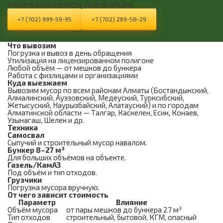
Алматинской области. Любой объём.
+7 (702) 999-59-95
+7 (702) 269-58-29
Что вывозим
Погрузка и вывоз в день обращения
Утилизация на лицензированном полигоне
Любой объём — от мешков до бункера
Работа с физлицами и организациями
Куда выезжаем
Вывозим мусор по всем районам Алматы (Бостандыкский,
Алмалинский, Ауэзовский, Медеуский, Турксибский,
Жетысуский, Наурызбайский, Алатауский) и по городам
Алматинской области — Талгар, Каскелен, Есик, Конаев,
Узынагаш, Шелек и др.
Техника
Самосвал
Сыпучий и строительный мусор навалом.
Бункер 8–27 м³
Для больших объёмов на объекте.
Газель/КамАЗ
Под объём и тип отходов.
Грузчики
Погрузка мусора вручную.
От чего зависит стоимость
Параметр
Влияние
Объём мусора
от пары мешков до бункера 27 м³
Тип отходов
строительный, бытовой, КГМ, опасный