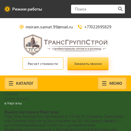
Search Butt
Search
Режим работы
for:
meiram.samat.99@mail.ru
+77022695829
Расчет стоимости
Заказать звонок
КАТАЛОГ
МЕНЮ
Главная
Вывоз мусора
в Каргалы
Вывоз мусора в Каргалы
Каргалы находится примерно в 25 км от Алматы. Самосвал
или бункер под погрузку подаём за 30–60 минут; вывоз —
на лицензированный полигон с документами.
Вывозим строительный и бытовой мусор в Каргалы и по