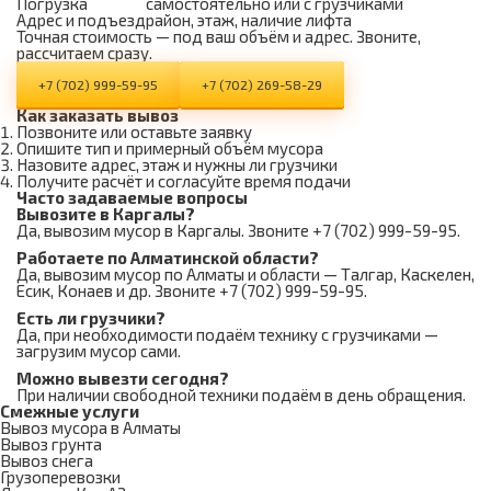
Погрузка
самостоятельно или с грузчиками
Адрес и подъезд
район, этаж, наличие лифта
Точная стоимость — под ваш объём и адрес. Звоните,
рассчитаем сразу.
+7 (702) 999-59-95
+7 (702) 269-58-29
Как заказать вывоз
Позвоните или оставьте заявку
Опишите тип и примерный объём мусора
Назовите адрес, этаж и нужны ли грузчики
Получите расчёт и согласуйте время подачи
Часто задаваемые вопросы
Вывозите в Каргалы?
Да, вывозим мусор в Каргалы. Звоните +7 (702) 999-59-95.
Работаете по Алматинской области?
Да, вывозим мусор по Алматы и области — Талгар, Каскелен,
Есик, Конаев и др. Звоните +7 (702) 999-59-95.
Есть ли грузчики?
Да, при необходимости подаём технику с грузчиками —
загрузим мусор сами.
Можно вывезти сегодня?
При наличии свободной техники подаём в день обращения.
Смежные услуги
Вывоз мусора в Алматы
Вывоз грунта
Вывоз снега
Грузоперевозки