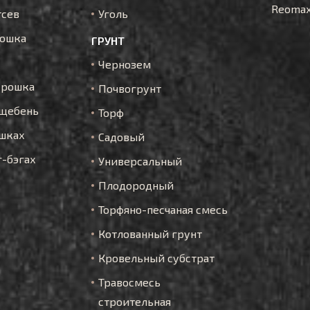
Reoma
тсев
Уголь
рошка
ГРУНТ
Чернозем
крошка
Почвогрунт
щебень
Торф
шках
Садовый
г-бэгах
Универсальный
Плодородный
Торфяно-песчаная смесь
Котлованный грунт
Кровельный субстрат
Травосмесь
строительная