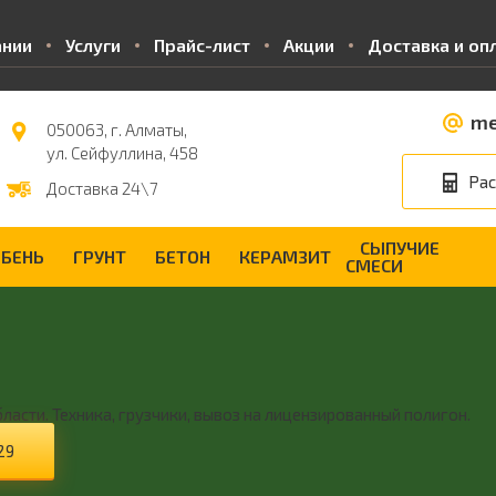
ании
Услуги
Прайс-лист
Акции
Доставка и оп
me
050063, г. Алматы,
ул. Сейфуллина, 458
Рас
Доставка 24\7
СЫПУЧИЕ
БЕНЬ
ГРУНТ
БЕТОН
КЕРАМЗИТ
СМЕСИ
асти. Техника, грузчики, вывоз на лицензированный полигон.
29