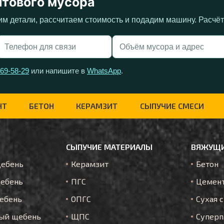
ытового мусора
им детали, рассчитаем стоимость и подадим машину. Расчё
269-58-29
или напишите в
WhatsApp
.
НТ
БЕТОН
КЕРАМЗИТ
СЫПУЧИЕ СМЕСИ
СЫПУЧИЕ МАТЕРИАЛЫ
ВЯЖУЩИ
щебень
Керамзит
Бетон
ебень
ПГС
Цемен
ебень
ОПГС
Сухая 
ый щебень
ЩПС
Суперп