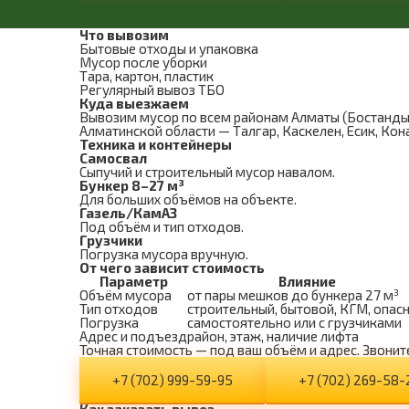
Что вывозим
Бытовые отходы и упаковка
Мусор после уборки
Тара, картон, пластик
Регулярный вывоз ТБО
Куда выезжаем
Вывозим мусор по всем районам Алматы (Бостандыкс
Алматинской области — Талгар, Каскелен, Есик, Кона
Техника и контейнеры
Самосвал
Сыпучий и строительный мусор навалом.
Бункер 8–27 м³
Для больших объёмов на объекте.
Газель/КамАЗ
Под объём и тип отходов.
Грузчики
Погрузка мусора вручную.
От чего зависит стоимость
Параметр
Влияние
Объём мусора
от пары мешков до бункера 27 м³
Тип отходов
строительный, бытовой, КГМ, опас
Погрузка
самостоятельно или с грузчиками
Адрес и подъезд
район, этаж, наличие лифта
Точная стоимость — под ваш объём и адрес. Звоните
+7 (702) 999-59-95
+7 (702) 269-58-