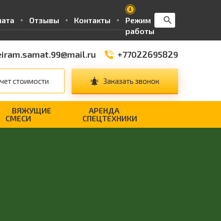
Search Button
Search
лата
Отзывы
Контакты
Режим
for:
работы
iram.samat.99@mail.ru
+77022695829
чет стоимости
Заказать звонок
ВЯЖУЩИЕ
АРЕНДА
СМЕСИ
СПЕЦТЕХНИКИ