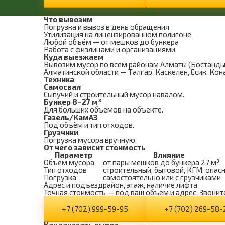
Что вывозим
Погрузка и вывоз в день обращения
Утилизация на лицензированном полигоне
Любой объём — от мешков до бункера
Работа с физлицами и организациями
Куда выезжаем
Вывозим мусор по всем районам Алматы (Бостандыкс
Алматинской области — Талгар, Каскелен, Есик, Кона
Техника
Самосвал
Сыпучий и строительный мусор навалом.
Бункер 8–27 м³
Для больших объёмов на объекте.
Газель/КамАЗ
Под объём и тип отходов.
Грузчики
Погрузка мусора вручную.
От чего зависит стоимость
Параметр
Влияние
Объём мусора
от пары мешков до бункера 27 м³
Тип отходов
строительный, бытовой, КГМ, опас
Погрузка
самостоятельно или с грузчиками
Адрес и подъезд
район, этаж, наличие лифта
Точная стоимость — под ваш объём и адрес. Звоните
+7 (702) 999-59-95
+7 (702) 269-58-