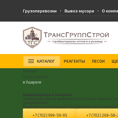
Грузоперевозки
Вывоз мусора
О комп
КАТАЛОГ
РЕАГЕНТЫ
ПЕСОК
ЩЕ
Главная
Вывоз мусора
в Ушарале
Вывоз мусора в Ушарале
Ушарал находится примерно в 420 км от Алматы. Са
документами.
Вывозим строительный и бытовой мусор в Ушарале 
+7 (702) 999-59-95
+7 (702) 269-58-