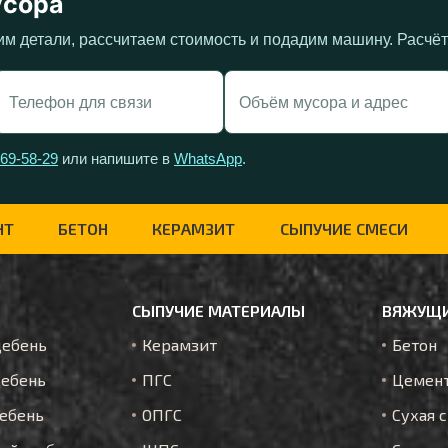
усора
им детали, рассчитаем стоимость и подадим машину. Расчё
269-58-29
или напишите в
WhatsApp
.
НТ
БЕТОН
КЕРАМЗИТ
СЫПУЧИЕ СМЕСИ
СЫПУЧИЕ МАТЕРИАЛЫ
ВЯЖУЩИ
щебень
Керамзит
Бетон
ебень
ПГС
Цемен
ебень
ОПГС
Сухая 