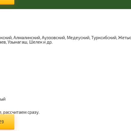
кий, Алмалинский, Ауэзовский, Медеуский, Турксибский, Жетыс
ев, Узынагаш, Шелек и др.
ный
, рассчитаем сразу.
29