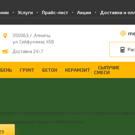
ании
Услуги
Прайс-лист
Акции
Доставка и оп
me
050063, г. Алматы,
ул. Сейфуллина, 458
Рас
Доставка 24\7
СЫПУЧИЕ
БЕНЬ
ГРУНТ
БЕТОН
КЕРАМЗИТ
СМЕСИ
мосвал или бункер под погрузку подаём по согласованию (дальн
и по Алматинской области. Любой объём.
29