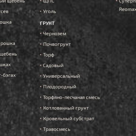
ый щебень
ЩПС
Суперп
Reoma
тсев
Уголь
рошка
ГРУНТ
Чернозем
крошка
Почвогрунт
щебень
Торф
шках
Садовый
г-бэгах
Универсальный
Плодородный
Торфяно-песчаная смесь
Котлованный грунт
Кровельный субстрат
Травосмесь