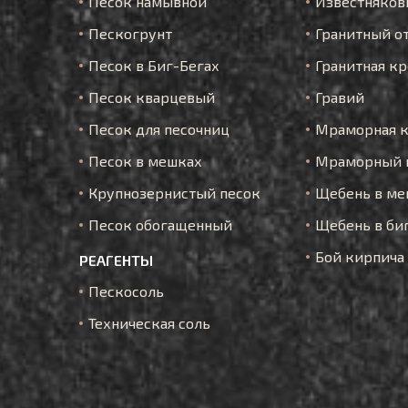
Песок намывной
Известняков
Пескогрунт
Гранитный о
Песок в Биг-Бегах
Гранитная к
Песок кварцевый
Гравий
Песок для песочниц
Мраморная 
Песок в мешках
Мраморный 
Крупнозернистый песок
Щебень в ме
Песок обогащенный
Щебень в би
Бой кирпича
РЕАГЕНТЫ
Пескосоль
Техническая соль