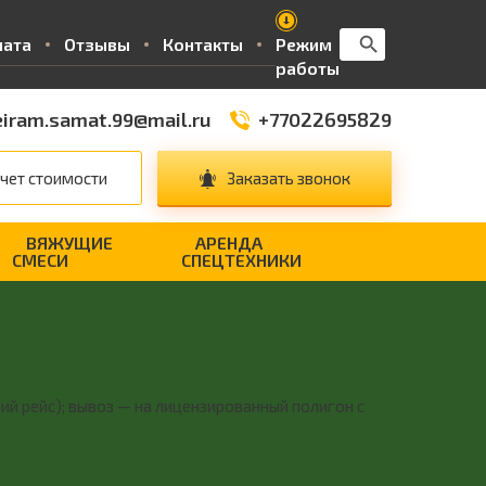
Search Button
Search
лата
Отзывы
Контакты
Режим
for:
работы
iram.samat.99@mail.ru
+77022695829
чет стоимости
Заказать звонок
ВЯЖУЩИЕ
АРЕНДА
СМЕСИ
СПЕЦТЕХНИКИ
ий рейс); вывоз — на лицензированный полигон с