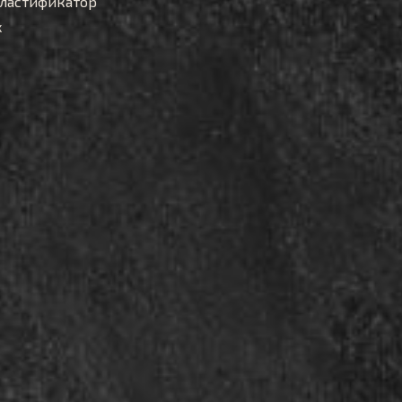
ластификатор
x