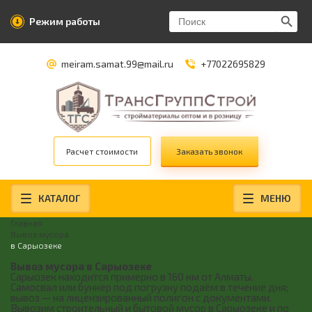
Search Butt
Search
Режим работы
for:
meiram.samat.99@mail.ru
+77022695829
Расчет стоимости
Заказать звонок
КАТАЛОГ
МЕНЮ
Главная
Вывоз мусора
в Сарыозеке
Вывоз мусора в Сарыозеке
Сарыозек находится примерно в 160 км от Алматы.
Самосвал или бункер под погрузку подаём в течение дня;
вывоз — на лицензированный полигон с документами.
Вывозим строительный и бытовой мусор в Сарыозеке и по