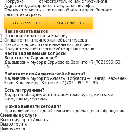
Погрузка
самостоятельно или с грузчиками
Адрес и подъезд
район, этаж, наличие лифта
Точная стоимость — под ваш объём и адрес. Звоните,
рассчитаем сразу.
+7 (702) 999-59-95
+7 (702) 269-58-29
Как заказать вывоз
Позвоните или оставьте заявку
Опишите тип и примерный объём мусора
Назовите адрес, этаж и нужны ли грузчики
Получите расчёт и согласуйте время подачи
Часто задаваемые вопросы
Вывозите в Сарыозеке?
Да, вывозим мусор в Сарыозеке. Звоните +7 (702) 999-59-
95.
Работаете по Алматинской области?
Да, вывозим мусор по Алматы и области — Талгар, Каскелен,
Есик, Конаев и др. Звоните +7 (702) 999-59-95.
Есть ли грузчики?
Да, при необходимости подаём технику с грузчиками —
загрузим мусор сами.
Можно вывезти сегодня?
При наличии свободной техники подаём в день обращения.
Смежные услуги
Вывоз мусора в Алматы
Вывоз грунта
Вывоз снега