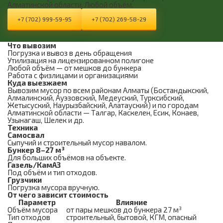
Алматинской области. Любой объём.
+7 (702) 999-59-95
+7 (702) 269-58-29
Что вывозим
Погрузка и вывоз в день обращения
Утилизация на лицензированном полигоне
Любой объём — от мешков до бункера
Работа с физлицами и организациями
Куда выезжаем
Вывозим мусор по всем районам Алматы (Бостандыкский,
Алмалинский, Ауэзовский, Медеуский, Турксибский,
Жетысуский, Наурызбайский, Алатауский) и по городам
Алматинской области — Талгар, Каскелен, Есик, Конаев,
Узынагаш, Шелек и др.
Техника
Самосвал
Сыпучий и строительный мусор навалом.
Бункер 8–27 м³
Для больших объёмов на объекте.
Газель/КамАЗ
Под объём и тип отходов.
Грузчики
Погрузка мусора вручную.
От чего зависит стоимость
Параметр
Влияние
Объём мусора
от пары мешков до бункера 27 м³
Тип отходов
строительный, бытовой, КГМ, опасный