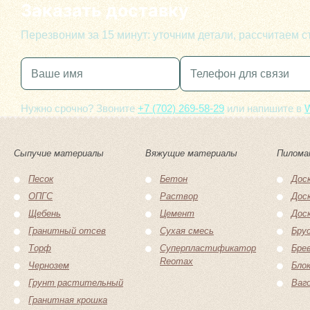
Заказать доставку
Перезвоним за 15 минут: уточним детали, рассчитаем 
Нужно срочно? Звоните
+7 (702) 269-58-29
или напишите в
Сыпучие материалы
Вяжущие материалы
Пилома
Песок
Бетон
Доск
ОПГС
Раствор
Дос
Щебень
Цемент
Дос
Гранитный отсев
Сухая смесь
Бру
Торф
Суперпластификатор
Бре
Reomax
Чернозем
Блок
Грунт растительный
Ваг
Гранитная крошка