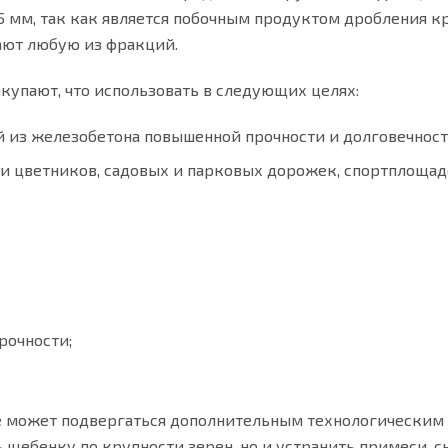
–5 мм, так как является побочным продуктом дробления 
ают любую из фракций.
купают, что использовать в следующих целях:
й из железобетона повышенной прочности и долговечност
 цветников, садовых и парковых дорожек, спортплощадо
рочности;
ье может подвергаться дополнительным технологическим
ь щебенку по крупности зерен, но и устранить примеси,