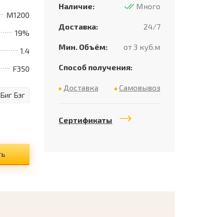
Наличие:
Много
M1200
Доставка:
24/7
19%
Мин. Объём:
от 3 куб.м
1.4
Способ получения:
F350
Доставка
Самовывоз
 Биг Бэг
Сертификаты
ть