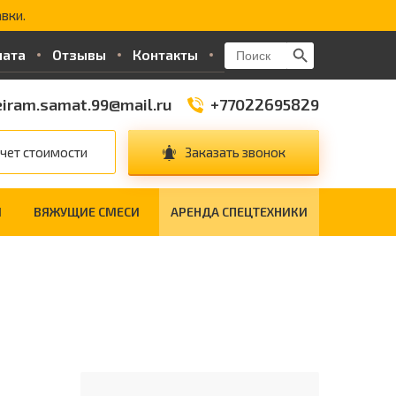
вки.
Search Button
Search
лата
Отзывы
Контакты
for:
iram.samat.99@mail.ru
+77022695829
чет стоимости
Заказать звонок
И
ВЯЖУЩИЕ СМЕСИ
АРЕНДА СПЕЦТЕХНИКИ