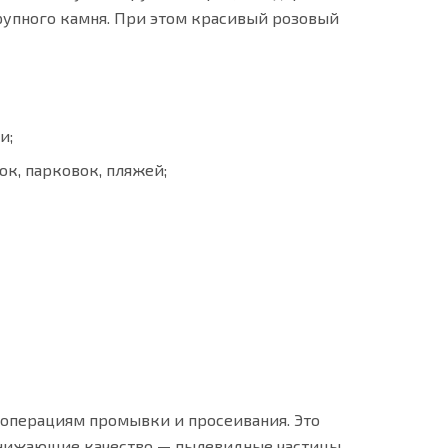
крупного камня. При этом красивый розовый
и;
к, парковок, пляжей;
 операциям промывки и просеивания. Это
 снижающие качество — пылевидные частицы,