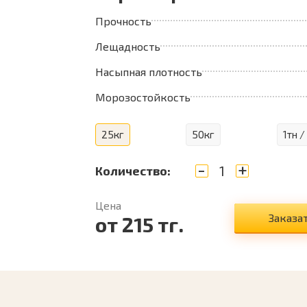
Прочность
Лещадность
Насыпная плотность
Морозостойкость
25кг
50кг
1тн /
-
+
Количество:
Цена
Заказа
от
215
тг.