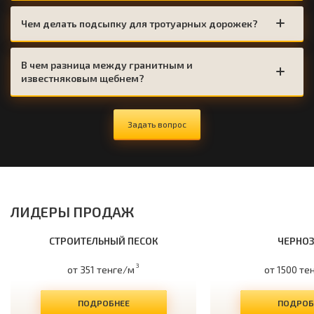
Чем делать подсыпку для тротуарных дорожек?
В чем разница между гранитным и
известняковым щебнем?
Задать вопрос
ЛИДЕРЫ ПРОДАЖ
СТРОИТЕЛЬНЫЙ ПЕСОК
ЧЕРНО
3
от 351 тенге/м
от 1500 те
ПОДРОБНЕЕ
ПОДРОБ