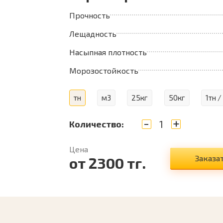
Прочность
Лещадность
Насыпная плотность
Морозостойкость
тн
м3
25кг
50кг
1тн /
-
+
Количество:
Цена
Заказа
от
2300
тг.