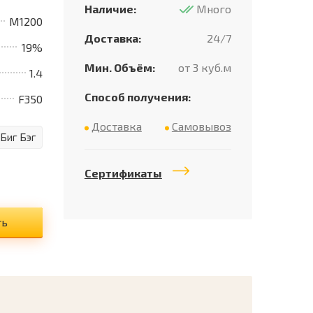
Наличие:
Много
M1200
Доставка:
24/7
19%
Мин. Объём:
от 3 куб.м
1.4
Способ получения:
F350
Доставка
Самовывоз
 Биг Бэг
Сертификаты
ть