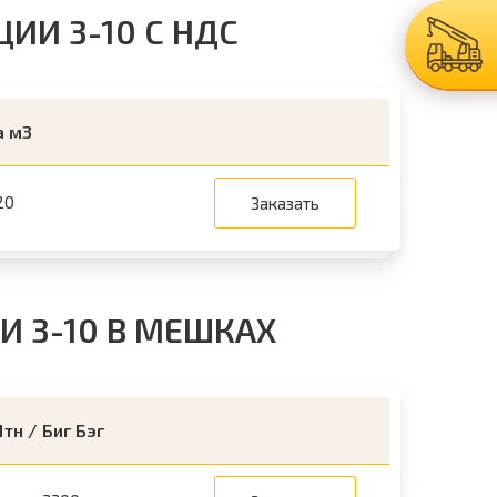
И 3-10 С НДС
а м3
20
Заказать
 3-10 В МЕШКАХ
1тн / Биг Бэг