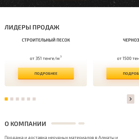
ЛИДЕРЫ ПРОДАЖ
СТРОИТЕЛЬНЫЙ ПЕСОК
ЧЕРНО
3
от 351 тенге/м
от 1500 те
ПОДРОБНЕЕ
ПОДРОБ
О КОМПАНИИ
Продажа и доставка нерудных материалов в Алматы и