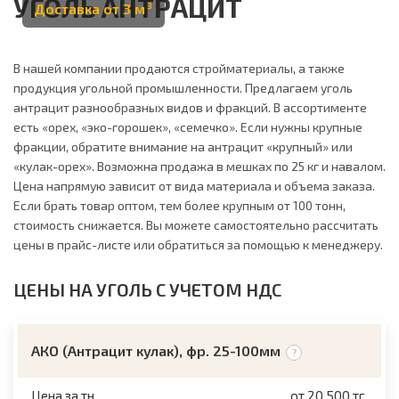
УГОЛЬ АНТРАЦИТ
Доставка от 3 м
3
В нашей компании продаются стройматериалы, а также
продукция угольной промышленности. Предлагаем уголь
антрацит разнообразных видов и фракций. В ассортименте
есть «орех, «эко-горошек», «семечко». Если нужны крупные
фракции, обратите внимание на антрацит «крупный» или
«кулак-орех». Возможна продажа в мешках по 25 кг и навалом.
Цена напрямую зависит от вида материала и объема заказа.
Если брать товар оптом, тем более крупным от 100 тонн,
стоимость снижается. Вы можете самостоятельно рассчитать
цены в прайс-листе или обратиться за помощью к менеджеру.
ЦЕНЫ НА УГОЛЬ С УЧЕТОМ НДС
АКО (Антрацит кулак), фр. 25-100мм
Цена за тн
от 20 500 тг.