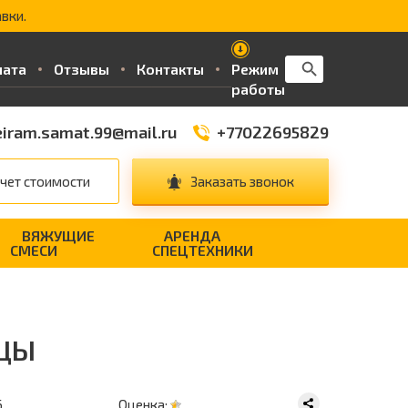
вки.
Search Button
Search
лата
Отзывы
Контакты
Режим
for:
работы
iram.samat.99@mail.ru
+77022695829
чет стоимости
Заказать звонок
ВЯЖУЩИЕ
АРЕНДА
СМЕСИ
СПЕЦТЕХНИКИ
ИЦЫ
6
Оценка: