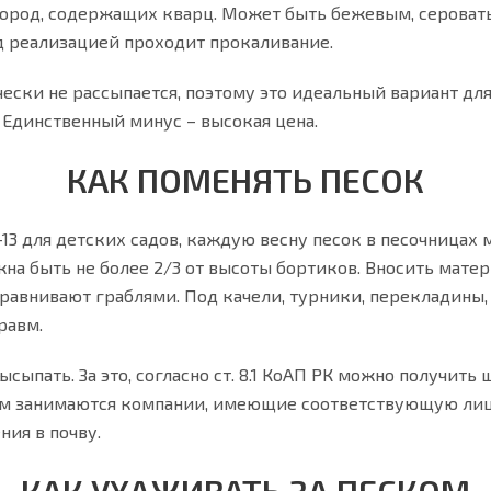
пород, содержащих кварц. Может быть бежевым, сероват
 реализацией проходит прокаливание.
ески не рассыпается, поэтому это идеальный вариант дл
 Единственный минус – высокая цена.
КАК ПОМЕНЯТЬ ПЕСОК
49–13 для детских садов, каждую весну песок в песочницах
а быть не более 2/3 от высоты бортиков. Вносить матер
равнивают граблями. Под качели, турники, перекладины, с
равм.
ыпать. За это, согласно ст. 8.1 КоАП РК можно получить 
тим занимаются компании, имеющие соответствующую лиц
ия в почву.
КАК УХАЖИВАТЬ ЗА ПЕСКОМ