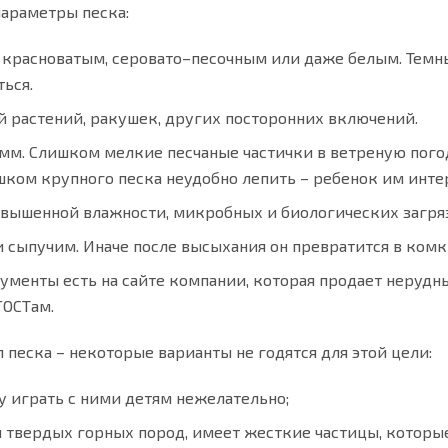
параметры песка:
 красноватым, серовато–песочным или даже белым. Темн
ться.
й растений, ракушек, других посторонних включений.
мм. Слишком мелкие песчаные частички в ветреную погод
шком крупного песка неудобно лепить – ребенок им интер
овышенной влажности, микробных и биологических загря
 сыпучим. Иначе после высыхания он превратится в комк
кументы есть на сайте компании, которая продает неру
ГОСТам.
песка – некоторые варианты не годятся для этой цели:
 играть с ними детям нежелательно;
и твердых горных пород, имеет жесткие частицы, котор