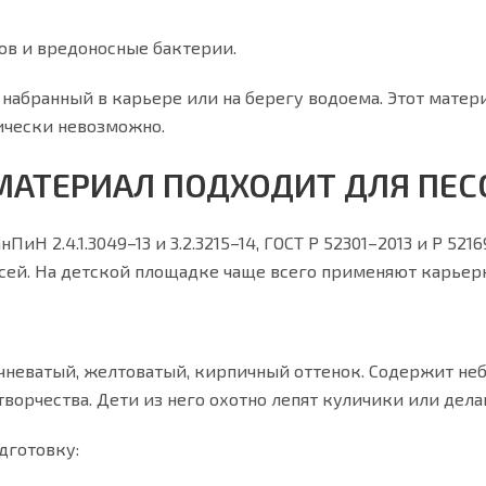
ов и вредоносные бактерии.
 набранный в карьере или на берегу водоема. Этот мате
ически невозможно.
МАТЕРИАЛ ПОДХОДИТ ДЛЯ ПЕ
иН 2.4.1.3049–13 и 3.2.3215–14, ГОСТ Р 52301–2013 и Р 521
ей. На детской площадке чаще всего применяют карьерн
чневатый, желтоватый, кирпичный оттенок. Содержит неб
творчества. Дети из него охотно лепят куличики или дел
дготовку: