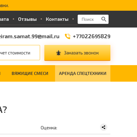
вки.
Search Button
Search
лата
Отзывы
Контакты
for:
iram.samat.99@mail.ru
+77022695829
чет стоимости
Заказать звонок
И
ВЯЖУЩИЕ СМЕСИ
АРЕНДА СПЕЦТЕХНИКИ
А?
Оценка: