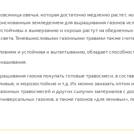
овсяница овечья, которая достаточно медленно растет, н
с рискованным земледелием для выращивания газонов ис
устойчивы к вымерзанию и хорошо растут на обедненных п
ок света. Теневыносливыми газонными травами также счит
ловиям и устойчива к вытаптыванию, обладает способнос
скашивания.
щивания газона покупать готовые травосмеси, в состав
ливые, и морозостойкие и т.д. Их можно заказать оптом 
газонных травосмесей и других сыпучих материалов с дос
 универсальных газонов, а также газонов «для ленивых»,