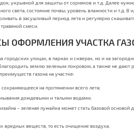
ок, укрывной для защиты от сорняков и т.д. Далее нужно
ного света, состояние почвы, уровень влажности и т.д. В
оливать в засушливый период лета и регулярно скашивать
 травяной смеси.
Ы ОФОРМЛЕНИЯ УЧАСТКА ГА
 городских улицах, в парках и скверах, но и на загородн
благородить землю зеленым покровом, а также не дают 
преимуществ газона на участке:
 сохраняющееся на протяжении всего лета;
змывания дождевыми и талыми водами;
изайна – зеленая лужайка может стать базовой основой 
их вредных веществ, то есть очищение воздуха;