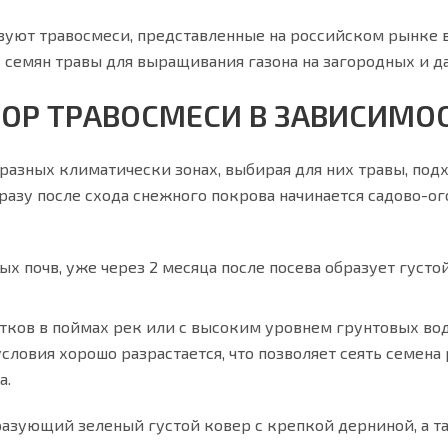
уют травосмеси, представленные на российском рынке
 семян травы для выращивания газона на загородных и да
ОР ТРАВОСМЕСИ В ЗАВИСИМО
азных климатически зонах, выбирая для них травы, под
ь сразу после схода снежного покрова начинается садово-
ных почв, уже через 2 месяца после посева образует гус
стков в поймах рек или с высоким уровнем грунтовых вод
словия хорошо разрастается, что позволяет сеять семена 
а.
азующий зеленый густой ковер с крепкой дерниной, а та