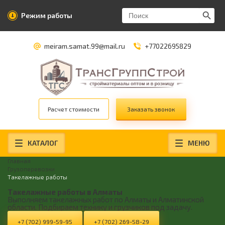
Search Butt
Search
Режим работы
for:
meiram.samat.99@mail.ru
+77022695829
Расчет стоимости
Заказать звонок
КАТАЛОГ
МЕНЮ
Главная
Грузоперевозки
Такелажные работы
Такелажные работы в Алматы
Выполняем такелажных работ по Алматы и Алматинской
области. Подбираем технику и грузчиков под задачу.
+7 (702) 999-59-95
+7 (702) 269-58-29