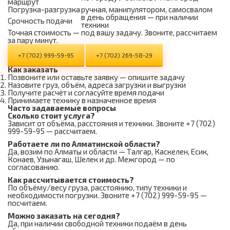
маршрут
Погрузка-разгрузка
ручная, манипулятором, самосвалом
в день обращения — при наличии
Срочность подачи
техники
Точная стоимость — под вашу задачу. Звоните, рассчитаем
за пару минут.
+7 (702) 999-59-95
+7 (702) 269-58-29
Как заказать
Позвоните или оставьте заявку — опишите задачу
Назовите груз, объём, адреса загрузки и выгрузки
Получите расчёт и согласуйте время подачи
Принимаете технику в назначенное время
Часто задаваемые вопросы
Сколько стоит услуга?
Зависит от объёма, расстояния и техники. Звоните +7 (702)
999-59-95 — рассчитаем.
Работаете ли по Алматинской области?
Да, возим по Алматы и области — Талгар, Каскелен, Есик,
Конаев, Узынагаш, Шелек и др. Межгород — по
согласованию.
Как рассчитывается стоимость?
По объёму/весу груза, расстоянию, типу техники и
необходимости погрузки. Звоните +7 (702) 999-59-95 —
посчитаем.
Можно заказать на сегодня?
Да, при наличии свободной техники подаём в день