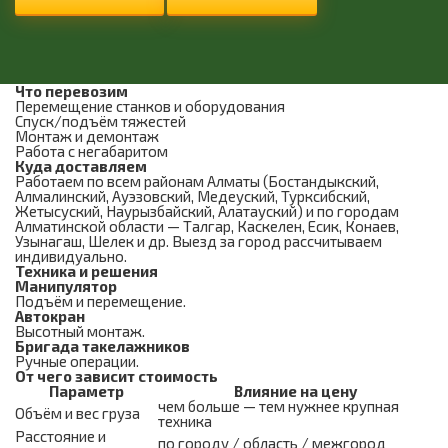
Что перевозим
Перемещение станков и оборудования
Спуск/подъём тяжестей
Монтаж и демонтаж
Работа с негабаритом
Куда доставляем
Работаем по всем районам Алматы (Бостандыкский,
Алмалинский, Ауэзовский, Медеуский, Турксибский,
Жетысуский, Наурызбайский, Алатауский) и по городам
Алматинской области — Талгар, Каскелен, Есик, Конаев,
Узынагаш, Шелек и др. Выезд за город рассчитываем
индивидуально.
Техника и решения
Манипулятор
Подъём и перемещение.
Автокран
Высотный монтаж.
Бригада такелажников
Ручные операции.
От чего зависит стоимость
Параметр
Влияние на цену
чем больше — тем нужнее крупная
Объём и вес груза
техника
Расстояние и
по городу / область / межгород