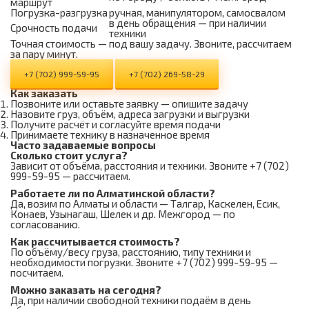
маршрут
Погрузка-разгрузка
ручная, манипулятором, самосвалом
в день обращения — при наличии
Срочность подачи
техники
Точная стоимость — под вашу задачу. Звоните, рассчитаем
за пару минут.
+7 (702) 999-59-95
+7 (702) 269-58-29
Как заказать
Позвоните или оставьте заявку — опишите задачу
Назовите груз, объём, адреса загрузки и выгрузки
Получите расчёт и согласуйте время подачи
Принимаете технику в назначенное время
Часто задаваемые вопросы
Сколько стоит услуга?
Зависит от объёма, расстояния и техники. Звоните +7 (702)
999-59-95 — рассчитаем.
Работаете ли по Алматинской области?
Да, возим по Алматы и области — Талгар, Каскелен, Есик,
Конаев, Узынагаш, Шелек и др. Межгород — по
согласованию.
Как рассчитывается стоимость?
По объёму/весу груза, расстоянию, типу техники и
необходимости погрузки. Звоните +7 (702) 999-59-95 —
посчитаем.
Можно заказать на сегодня?
Да, при наличии свободной техники подаём в день