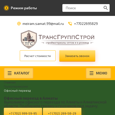
Search Butt
Search
Режим работы
for:
meiram.samat.99@mail.ru
+77022695829
Расчет стоимости
Заказать звонок
КАТАЛОГ
МЕНЮ
Главная
Грузоперевозки
Офисный переезд
Офисный переезд в Алматы
Выполняем офисного переезда по Алматы и Алматинской
области. Подбираем технику и грузчиков под задачу.
+7 (702) 999-59-95
+7 (702) 269-58-29