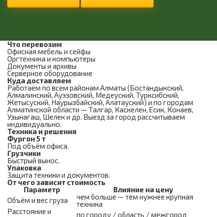
Что перевозим
Офисная мебель и сейфы
Оргтехника и компьютеры
Документы и архивы
Серверное оборудование
Куда доставляем
Работаем по всем районам Алматы (Бостандыкский,
Алмалинский, Ауэзовский, Медеуский, Турксибский,
Жетысуский, Наурызбайский, Алатауский) и по городам
Алматинской области — Талгар, Каскелен, Есик, Конаев,
Узынагаш, Шелек и др. Выезд за город рассчитываем
индивидуально.
Техника и решения
Фургон 5 т
Под объём офиса.
Грузчики
Быстрый вынос.
Упаковка
Защита техники и документов.
От чего зависит стоимость
Параметр
Влияние на цену
чем больше — тем нужнее крупная
Объём и вес груза
техника
Расстояние и
по городу / область / межгород