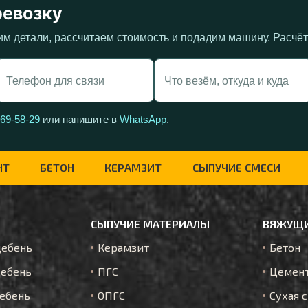
ревозку
им детали, рассчитаем стоимость и подадим машину. Расчё
269-58-29
или напишите в
WhatsApp
.
НТ
БЕТОН
КЕРАМЗИТ
СЫПУЧИЕ СМЕСИ
СЫПУЧИЕ МАТЕРИАЛЫ
ВЯЖУЩИ
щебень
Керамзит
Бетон
ебень
ПГС
Цемен
ебень
ОПГС
Сухая 