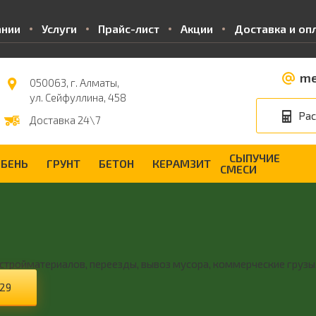
ании
Услуги
Прайс-лист
Акции
Доставка и оп
me
050063, г. Алматы,
ул. Сейфуллина, 458
Рас
Доставка 24\7
СЫПУЧИЕ
БЕНЬ
ГРУНТ
БЕТОН
КЕРАМЗИТ
СМЕСИ
тройматериалов, переезды, вывоз мусора, коммерческие грузы
-29