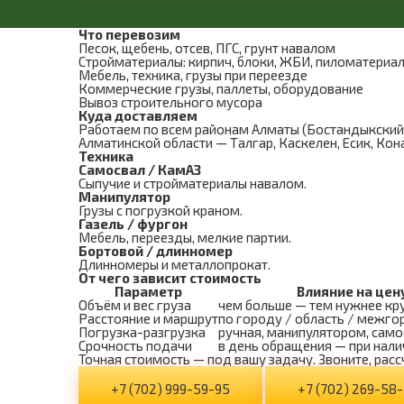
Что перевозим
Песок, щебень, отсев, ПГС, грунт навалом
Стройматериалы: кирпич, блоки, ЖБИ, пиломатериа
Мебель, техника, грузы при переезде
Коммерческие грузы, паллеты, оборудование
Вывоз строительного мусора
Куда доставляем
Работаем по всем районам Алматы (Бостандыкский, 
Алматинской области — Талгар, Каскелен, Есик, Кон
Техника
Самосвал / КамАЗ
Сыпучие и стройматериалы навалом.
Манипулятор
Грузы с погрузкой краном.
Газель / фургон
Мебель, переезды, мелкие партии.
Бортовой / длинномер
Длинномеры и металлопрокат.
От чего зависит стоимость
Параметр
Влияние на цен
Объём и вес груза
чем больше — тем нужнее кр
Расстояние и маршрут
по городу / область / межго
Погрузка-разгрузка
ручная, манипулятором, сам
Срочность подачи
в день обращения — при нали
Точная стоимость — под вашу задачу. Звоните, расс
+7 (702) 999-59-95
+7 (702) 269-58