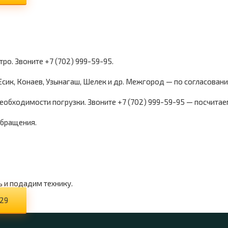
ро. Звоните +7 (702) 999-59-95.
 Есик, Конаев, Узынагаш, Шелек и др. Межгород — по согласован
необходимости погрузки. Звоните +7 (702) 999-59-95 — посчитае
обращения.
ь и подадим технику.
-29