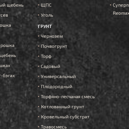
ый щебень
ЩПС
Суперп
Reoma
тсев
Уголь
рошка
ГРУНТ
Чернозем
крошка
Почвогрунт
щебень
Торф
шках
Садовый
г-бэгах
Универсальный
Плодородный
Торфяно-песчаная смесь
Котлованный грунт
Кровельный субстрат
Травосмесь