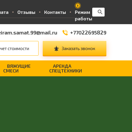
Search Button
Search
лата
Отзывы
Контакты
Режим
for:
работы
iram.samat.99@mail.ru
+77022695829
чет стоимости
Заказать звонок
ВЯЖУЩИЕ
АРЕНДА
СМЕСИ
СПЕЦТЕХНИКИ
.