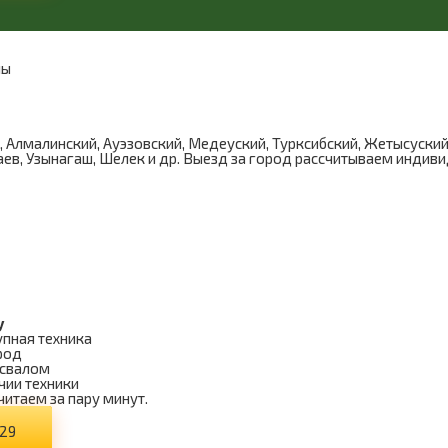
лы
Алмалинский, Ауэзовский, Медеуский, Турксибский, Жетысуский
аев, Узынагаш, Шелек и др. Выезд за город рассчитываем индив
у
упная техника
род
освалом
чии техники
читаем за пару минут.
-29