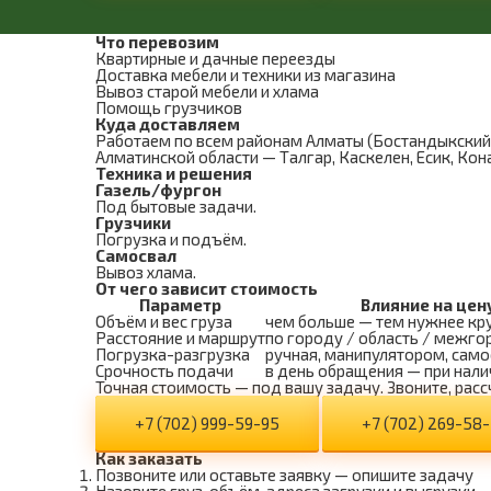
Что перевозим
Квартирные и дачные переезды
Доставка мебели и техники из магазина
Вывоз старой мебели и хлама
Помощь грузчиков
Куда доставляем
Работаем по всем районам Алматы (Бостандыкский, 
Алматинской области — Талгар, Каскелен, Есик, Кон
Техника и решения
Газель/фургон
Под бытовые задачи.
Грузчики
Погрузка и подъём.
Самосвал
Вывоз хлама.
От чего зависит стоимость
Параметр
Влияние на цен
Объём и вес груза
чем больше — тем нужнее кр
Расстояние и маршрут
по городу / область / межго
Погрузка-разгрузка
ручная, манипулятором, сам
Срочность подачи
в день обращения — при нали
Точная стоимость — под вашу задачу. Звоните, расс
+7 (702) 999-59-95
+7 (702) 269-58
Как заказать
Позвоните или оставьте заявку — опишите задачу