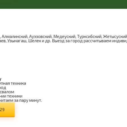
Алмалинский, Ауэзовский, Медеуский, Турксибский, Жетысуский
аев, Узынагаш, Шелек и др. Выезд за город рассчитываем индив
у
упная техника
род
освалом
чии техники
читаем за пару минут.
-29