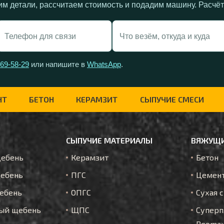
им детали, рассчитаем стоимость и подадим машину. Расчё
269-58-29
или напишите в
WhatsApp
.
НТ
БЕТОН
КЕРАМЗИТ
СЫПУЧИЕ СМЕСИ
СЫПУЧИЕ МАТЕРИАЛЫ
ВЯЖУЩИ
щебень
Керамзит
Бетон
ебень
ПГС
Цемен
ебень
ОПГС
Сухая 
ый щебень
ЩПС
Суперп
Reoma