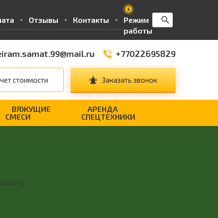
Search Button
Search
лата
Отзывы
Контакты
Режим
for:
работы
iram.samat.99@mail.ru
+77022695829
чет стоимости
Заказать звонок
ВЯЖУЩИЕ
АРЕНДА
СМЕСИ
СПЕЦТЕХНИКИ
 задачу.