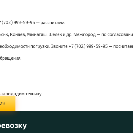
7 (702) 999-59-95 — рассчитаем.
 Есик, Конаев, Узынагаш, Шелек и др. Межгород — по согласован
необходимости погрузки. Звоните +7 (702) 999-59-95 — посчитае
обращения.
ы
ь и подадим технику.
-29
ревозку