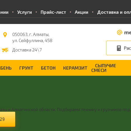
ании
Услуги
Прайс-лист
Акции
Доставка и оп
me
050063, г. Алматы,
ул. Сейфуллина, 458
Рас
Доставка 24\7
СЫПУЧИЕ
БЕНЬ
ГРУНТ
БЕТОН
КЕРАМЗИТ
СМЕСИ
ты и Алматинской области. Подбираем технику и грузчиков под
-29