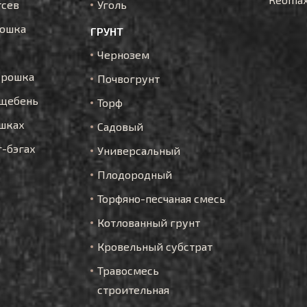
тсев
Уголь
рошка
ГРУНТ
Чернозем
крошка
Почвогрунт
щебень
Торф
шках
Садовый
г-бэгах
Универсальный
Плодородный
Торфяно-песчаная смесь
Котлованный грунт
Кровельный субстрат
Травосмесь
строительная