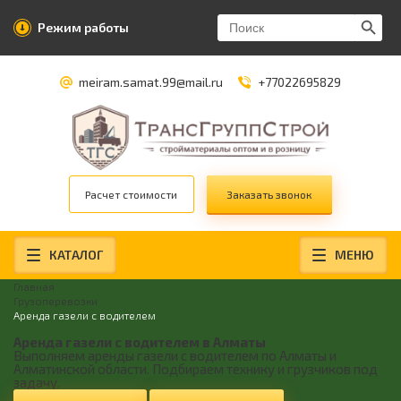
Search Butt
Search
Режим работы
for:
meiram.samat.99@mail.ru
+77022695829
Расчет стоимости
Заказать звонок
КАТАЛОГ
МЕНЮ
Главная
Грузоперевозки
Аренда газели с водителем
Аренда газели с водителем в Алматы
Выполняем аренды газели с водителем по Алматы и
Алматинской области. Подбираем технику и грузчиков под
задачу.