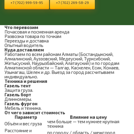
+7 (702) 999-59-95
+7 (702) 269-58-29
Что перевозим
Почасовая и посменная аренда
Развозка товара по точкам
Переезды и доставка
Опытный водитель
Куда доставляем
Работаем по всем районам Алматы (Бостандыкский,
Алмалинский, Ауэзовский, Медеуский, Турксибский,
Жетысуский, Наурызбайский, Алатауский) и по городам
Алматинской области — Талгар, Каскелен, Есик, Конаев,
Узынагаш, Шелек и др. Выезд за город рассчитываем
индивидуально.
Техника и решения
Газель тент
Защита груза.
Газель борт
Длинномеры.
Газель фургон
Мебель и техника.
От чего зависит стоимость
Параметр
Влияние на цену
чем больше — тем нужнее крупная
Объём и вес груза
техника
Расстояние и
по городу / область / межгород