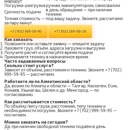
маршрут
Погрузка-разгрузка
ручная, манипулятором, самосвалом
в день обращения — при наличии
Срочность подачи
техники
Точная стоимость — под вашу задачу. Звоните, рассчитаем
за пару минут.
+7 (702) 999-59-95
+7 (702) 269-58-29
Как заказать
Позвоните или оставьте заявку — опишите задачу
Назовите груз, объём, адреса загрузки и выгрузки
Получите расчёт и согласуйте время подачи
Принимаете технику в назначенное время
Часто задаваемые вопросы
Сколько стоит услуга?
Зависит от объёма, расстояния и техники. Звоните +7 (702)
999-59-95 — рассчитаем.
Работаете ли по Алматинской области?
Да, возим по Алматы и области — Талгар, Каскелен, Есик,
Конаев, Узынагаш, Шелек и др. Межгород — по
согласованию.
Как рассчитывается стоимость?
По объёму/весу груза, расстоянию, типу техники и
необходимости погрузки. Звоните +7 (702) 999-59-95 —
посчитаем.
Можно заказать на сегодня?
Да, при наличии свободной техники подаём в день