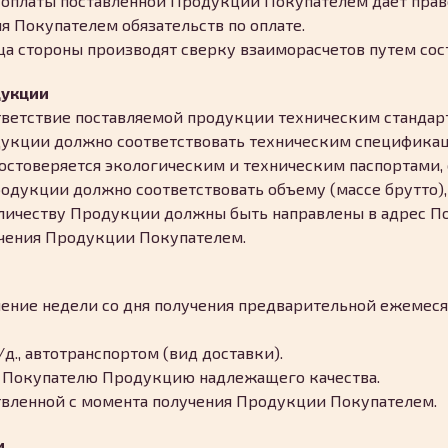
в оплаты поставленной Продукции Покупателем дает пра
я Покупателем обязательств по оплате.
ца стороны производят сверку взаиморасчетов путем сос
дукции
тветствие поставляемой продукции техническим стандар
одукции должно соответствовать техническим специфика
достоверяется экологическим и техническим паспортами,
родукции должно соответствовать объему (массе брутто),
количеству Продукции должны быть направлены в адрес П
учения Продукции Покупателем.
ечение недели со дня получения предварительной ежемес
д., автотранспортом (вид доставки).
ь Покупателю Продукцию надлежащего качества.
ствленной с момента получения Продукции Покупателем.
и