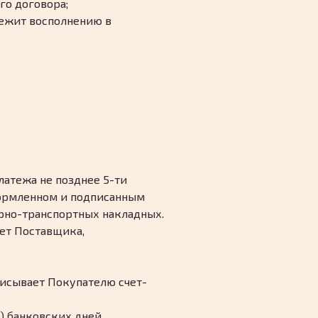
го договора;
лежит восполнению в
платежа не позднее 5-ти
формленном и подписанным
арно-транспортных накладных.
чет Поставщика,
писывает Покупателю счет-
) банковских дней,