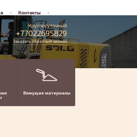
та
Контакты
Круглосуточный
+77022695829
Заказать обратный звонок
чие
Вяжущие материалы
ы