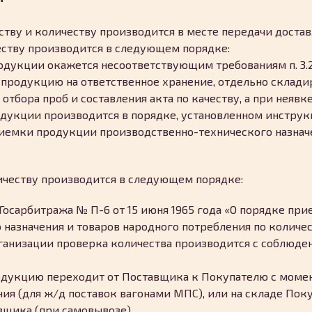
ству и количеству производится в месте передачи доста
еству производится в следующем порядке:
одукции окажется несоответствующим требованиям п. 3.2
 продукцию на ответственное хранение, отдельно склад
отбора проб и составления акта по качеству, а при неяв
одукции производится в порядке, установленном инструк
приемки продукции производственно-технического назнач
ичеству производится в следующем порядке:
Госарбитража № П-6 от 15 июня 1965 года «О порядке пр
назначения и товаров народного потребления по количест
ганизации проверка количества производится с соблюде
родукцию переходит от Поставщика к Покупателю с моме
ия (для ж/д поставок вагонами МПС), или на складе Пок
авщика (при самовывозе).