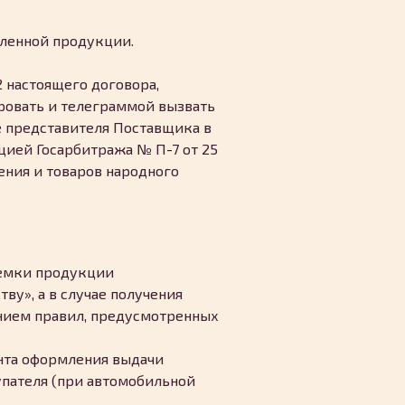
вленной продукции.
 настоящего договора,
ировать и телеграммой вызвать
ке представителя Поставщика в
цией Госарбитража № П-7 от 25
ения и товаров народного
иемки продукции
ву», а в случае получения
нием правил, предусмотренных
нта оформления выдачи
упателя (при автомобильной