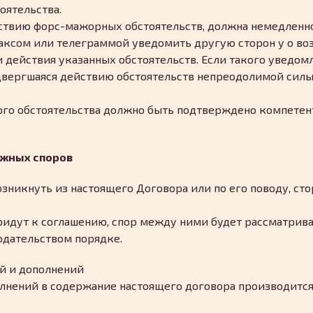
оятельства.
йствию форс-мажорных обстоятельств, должна немедленно,
факсом или телеграммой уведомить другую сторон у о во
ействия указанных обстоятельств. Если такого уведомл
одвергшаяся действию обстоятельств непреодолимой силы,
ого обстоятельства должно быть подтверждено компетен
ожных споров
возникнуть из настоящего Договора или по его поводу, ст
 придут к соглашению, спор между ними будет рассматрив
одательством порядке.
ий и дополнений
олнений в содержание настоящего договора производится