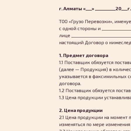
г. Алматы «___» __________20___г.
ТОО «Грузо Перевозки», имену
с одной стороны и ______________
лице ___________________________
настоящий Договор о нижесле
1. Предмет договора
1.1 Поставщик обязуется поста
(далее — Продукция) в количес
указывается в факсимильных с
договора.
1.2 Поставщик обязуется поста
1.3 Цена продукции устанавлива
2. Цена продукции
2.1 Цена продукции на момент 
изменяться по мере изменения