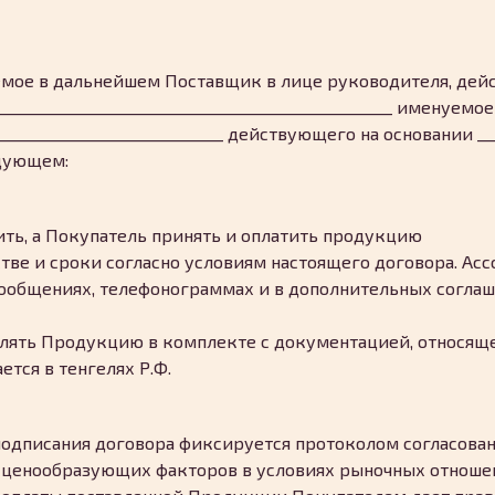
емое в дальнейшем Поставщик в лице руководителя, дейс
___________________________________________________ именуе
_______________________________ действующего на основании _
дующем:
вить, а Покупатель принять и оплатить продукцию
тве и сроки согласно условиям настоящего договора. Ас
ообщениях, телефонограммах и в дополнительных соглаш
влять Продукцию в комплекте с документацией, относящей
ется в тенгелях Р.Ф.
подписания договора фиксируется протоколом согласован
 ценообразующих факторов в условиях рыночных отноше