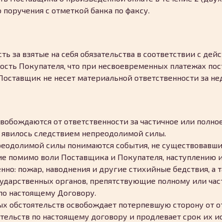
поручения с отметкой банка по факсу.
ость за взятые на себя обязательства в соответствии с д
ность Покупателя, что при несвоевременных платежах по
 Поставщик не несет материальной ответственности за н
свобождаются от ответственности за частичное или полно
о явилось следствием непреодолимой силы.
преодолимой силы понимаются события, не существовавши
ие помимо воли Поставщика и Покупателя, наступлению 
енно: пожар, наводнения и другие стихийные бедствия, а
сударственных органов, препятствующие полному или ча
по настоящему Договору.
х обстоятельств освобождает потерпевшую сторону от от
тельств по настоящему договору и продлевает срок их 