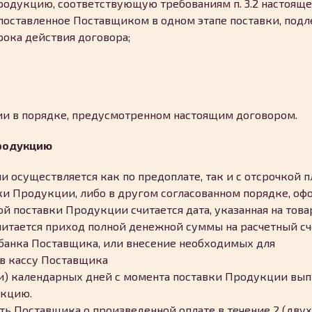
одукцию, соответствующую требованиям п. 3.2 настояще
поставленное Поставщиком в одном этапе поставки, под
рока действия договора;
ии в порядке, предусмотренном настоящим договором.
продукцию
ии осуществляется как по предоплате, так и с отсрочкой 
вки Продукции, либо в другом согласованном порядке, о
й поставки Продукции считается дата, указанная на тов
читается приход полной денежной суммы на расчетный с
анка Поставщика, или внесение необходимых для
 в кассу Поставщика
яти) календарных дней с момента поставки Продукции вы
укцию.
ть Поставщика о произведенной оплате в течение 2 (двух