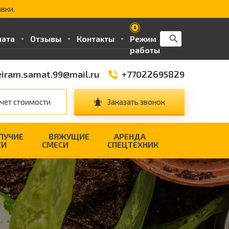
вки.
Search Button
Search
лата
Отзывы
Контакты
Режим
for:
работы
iram.samat.99@mail.ru
+77022695829
чет стоимости
Заказать звонок
ПУЧИЕ
ВЯЖУЩИЕ
АРЕНДА
СИ
СМЕСИ
СПЕЦТЕХНИК