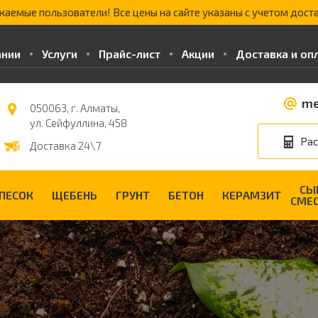
жаемые пользователи! Все цены на сайте указаны с учетом доста
ании
Услуги
Прайс-лист
Акции
Доставка и оп
me
050063, г. Алматы,
ул. Сейфуллина, 458
Рас
Доставка 24\7
СЫ
ПЕСОК
ЩЕБЕНЬ
ГРУНТ
БЕТОН
КЕРАМЗИТ
СМЕ